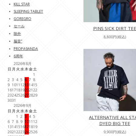
KILL STAR
SLEEPING TABLET
GOREGRO
セール
PINS SICK DIRT TE
除外
8,800円(税込)
脳音”
PROPA9ANDA
6周年
2026年8月
日
月
火
水
木
金
土
1
2
3
4
5
6
7
8
9
10
11
12
13
14
15
16
17
18
19
20
21
22
23
24
25
26
27
28
29
30
31
2026年9月
日
月
火
水
木
金
土
1
2
3
4
5
ALTERNATIVE ALL ST
6
7
8
9
10
11
12
DYED BIG TEE
13
14
15
16
17
18
19
9,900円(税込)
20
21
22
23
24
25
26