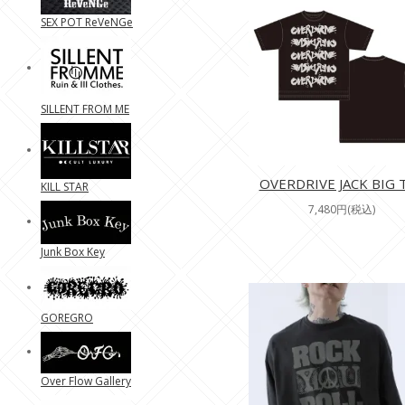
SEX POT ReVeNGe
SILLENT FROM ME
OVERDRIVE JACK BIG 
KILL STAR
7,480円(税込)
Junk Box Key
GOREGRO
Over Flow Gallery