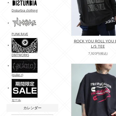
Disturbia clothing
PUNK RAVE
ROCK YOU ROLL YOU 
L/S TEE
7,920円(税込)
DM7WORKS
(puke.c)
セール
カレンダー