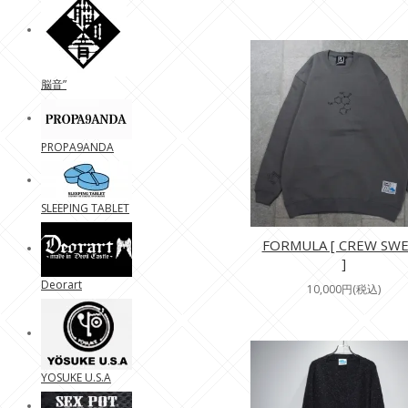
脳音”
PROPA9ANDA
SLEEPING TABLET
FORMULA [ CREW SW
]
Deorart
10,000円(税込)
YOSUKE U.S.A