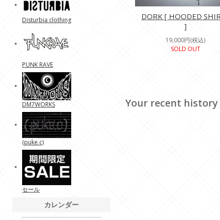
DORK [ HOODED SHI
Disturbia clothing
]
19,000円(税込)
SOLD OUT
PUNK RAVE
Your recent history
DM7WORKS
(puke.c)
セール
カレンダー