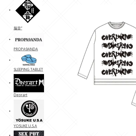
脳音”
PROPA9ANDA
SLEEPING TABLET
Deorart
YOSUKE U.S.A