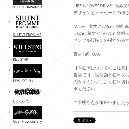
LIFE is "OVERDRIVE" 限界
SEX POT ReVeNGe
デザインとメッセージの強さが
M size : 着丈71/73cm 身幅
L size : 着丈74.5/77cm 身
SILLENT FROM ME
サンプル段階での採寸の為
素材 : 綿100%
KILL STAR
【※在庫についてのご注意
当店では、実店舗と在庫を
Junk Box Key
のタイミングにより在庫切
承ください。
GOREGRO
ご不明な点が御座いました
Over Flow Gallery