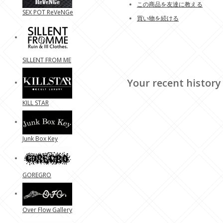
この商品を友達に教える
SEX POT ReVeNGe
買い物を続ける
SILLENT FROM ME
Your recent history
KILL STAR
Junk Box Key
GOREGRO
Over Flow Gallery