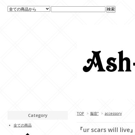
TOP
>
脳音”
>
accessory
Category
全ての商品
『ur scars will 