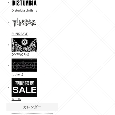
Disturbia clothing
PUNK RAVE
DM7WORKS
(puke.c)
セール
カレンダー