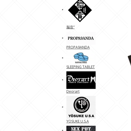
脳音”
PROPA9ANDA
SLEEPING TABLET
Deorart
YOSUKE U.S.A