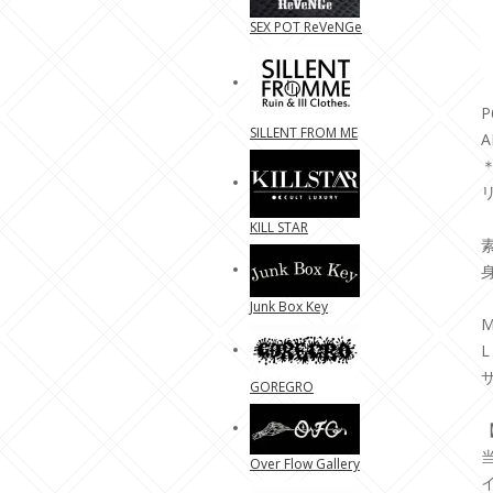
SEX POT ReVeNGe
P
SILLENT FROM ME
A
＊
KILL STAR
素
Junk Box Key
M
L
GOREGRO
Over Flow Gallery