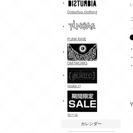
Disturbia clothing
PUNK RAVE
DM7WORKS
(puke.c)
Y
セール
カレンダー