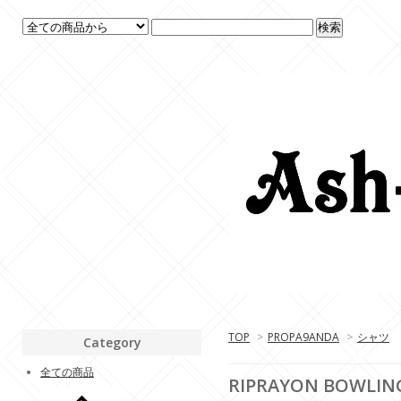
TOP
>
PROPA9ANDA
>
シャツ
Category
全ての商品
RIPRAYON BOWLING