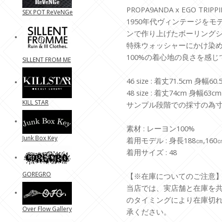
PROPA9ANDA x EGO TRIPPIN
SEX POT ReVeNGe
1950年代ヴィンテージを
ンで作り上げたボーリング
特殊ウォッシャーにかけ染
100%の着心地の良さを感
SILLENT FROM ME
46 size : 着丈71.5cm 身幅60
48 size : 着丈74cm 身幅63
KILL STAR
サンプル段階での採寸の為
素材 : レーヨン100%
Junk Box Key
着用モデル : 身長188㎝,160
着用サイズ : 48
GOREGRO
【※在庫についてのご注意
当店では、実店舗と在庫を
のタイミングにより在庫切
Over Flow Gallery
承ください。