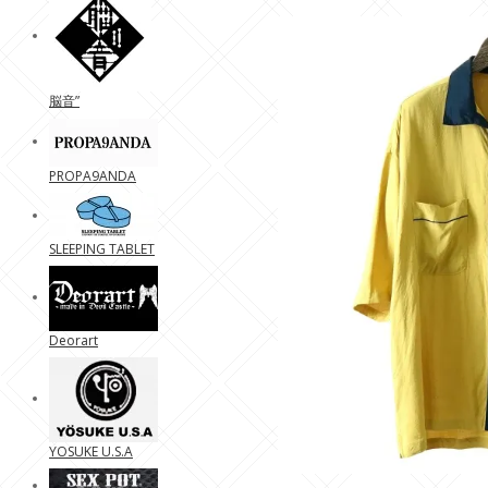
脳音”
PROPA9ANDA
SLEEPING TABLET
Deorart
YOSUKE U.S.A